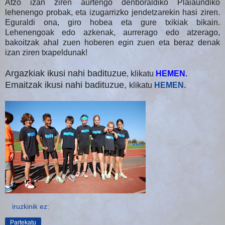
Atzo izan ziren aurtengo denboraldiko Plaiaundiko
lehenengo probak, eta izugarrizko jendetzarekin hasi ziren.
Eguraldi ona, giro hobea eta gure txikiak bikain.
Lehenengoak edo azkenak, aurrerago edo atzerago,
bakoitzak ahal zuen hoberen egin zuen eta beraz denak
izan ziren txapeldunak!
Argazkiak ikusi nahi badituzue
, klikatu
HEMEN.
Emaitzak ikusi nahi badituzue,
klikatu
HEMEN.
iruzkinik ez:
Partekatu