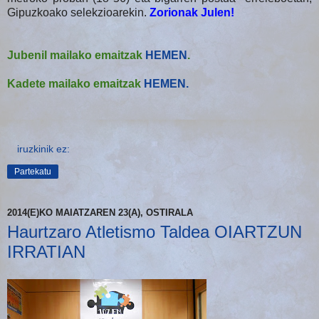
Gipuzkoako selekzioarekin.
Zorionak Julen!
Jubenil mailako emaitzak
HEMEN
.
Kadete mailako emaitzak
HEMEN.
iruzkinik ez:
Partekatu
2014(E)KO MAIATZAREN 23(A), OSTIRALA
Haurtzaro Atletismo Taldea OIARTZUN
IRRATIAN