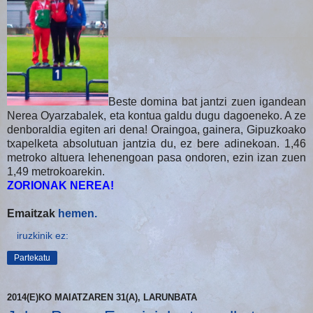
Beste domina bat jantzi zuen igandean
Nerea Oyarzabalek, eta kontua galdu dugu dagoeneko. A ze
denboraldia egiten ari dena! Oraingoa, gainera, Gipuzkoako
txapelketa absolutuan jantzia du, ez bere adinekoan. 1,46
metroko altuera lehenengoan pasa ondoren, ezin izan zuen
1,49 metrokoarekin.
ZORIONAK NEREA!
Emaitzak
hemen.
iruzkinik ez:
Partekatu
2014(E)KO MAIATZAREN 31(A), LARUNBATA