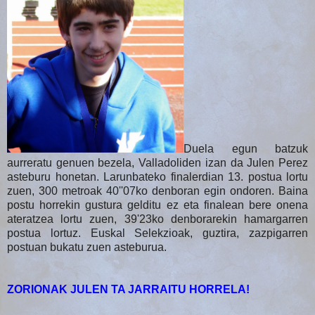
Duela egun batzuk
aurreratu genuen bezela, Valladoliden izan da Julen Perez
asteburu honetan. Larunbateko finalerdian 13. postua lortu
zuen, 300 metroak 40''07ko denboran egin ondoren. Baina
postu horrekin gustura gelditu ez eta finalean bere onena
ateratzea lortu zuen, 39'23ko denborarekin hamargarren
postua lortuz. Euskal Selekzioak, guztira, zazpigarren
postuan bukatu zuen asteburua.
ZORIONAK JULEN TA JARRAITU HORRELA!