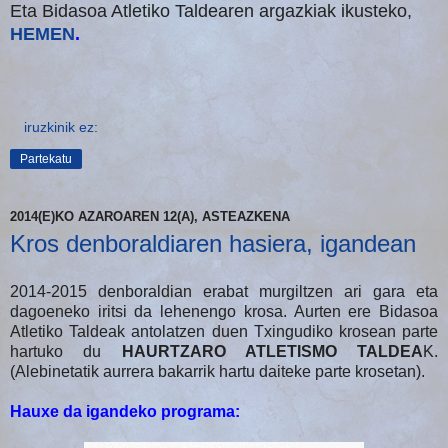
Eta Bidasoa Atletiko Taldearen argazkiak ikusteko,
HEMEN
.
iruzkinik ez:
Partekatu
2014(E)KO AZAROAREN 12(A), ASTEAZKENA
Kros denboraldiaren hasiera, igandean
2014-2015 denboraldian erabat murgiltzen ari gara eta
dagoeneko iritsi da lehenengo krosa. Aurten ere Bidasoa
Atletiko Taldeak antolatzen duen Txingudiko krosean parte
hartuko du
HAURTZARO ATLETISMO TALDEA
K.
(Alebinetatik aurrera bakarrik hartu daiteke parte krosetan).
Hauxe da igandeko programa: