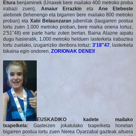
Etura
benjaminek (Unaxek bere mailako 400 metroko proba
irabazi zuen),
Amaiur Errazkin
eta
Ane Etebeste
alebinek (lehenengo eta bigarren bere mailako 800 metroko
proban) eta
Xabi Belaunzaran
jubenilak (laugarren postua
lortu zuen 1.000 metroko proban, bere marka onena lortuz,
2'51''48) ere parte hartu zuten bertan. Baina Alazne aipatu
dugu hasieratik, 1.000 metroko helduen lasterketa irabaztea
lortu zuelako, izugarrizko denbora lortuz:
3'18''47
, lasterketa
bikaina egin ondoren.
ZORIONAK DENEI!
EUSKADIKO kadete mailako
txapelketa:
Gasteizen jokatutako txapelketa honetan
bigarren postua lortu zuen Nerea Oyarzabal gazteak altuera