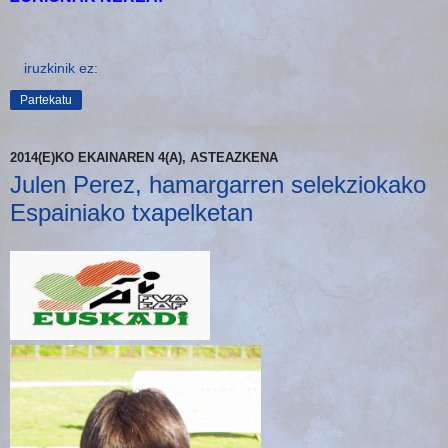
iruzkinik ez:
Partekatu
2014(E)KO EKAINAREN 4(A), ASTEAZKENA
Julen Perez, hamargarren selekziokako
Espainiako txapelketan