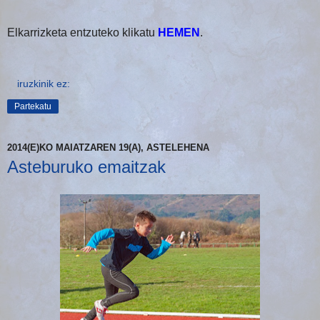
Elkarrizketa entzuteko klikatu
HEMEN
.
iruzkinik ez:
Partekatu
2014(E)KO MAIATZAREN 19(A), ASTELEHENA
Asteburuko emaitzak