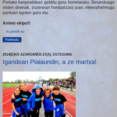
Perlako kanpoaldean gelditu gara horretarako. Beranduago
iristen direnak, zuzenean hondartzara joan, irteera/helmuga
puntuan egoten gara eta.
Animo ekipo!!
iruzkinik ez:
Partekatu
2014(E)KO AZAROAREN 27(A), OSTEGUNA
Igandean Plaiaundin, a ze martxa!