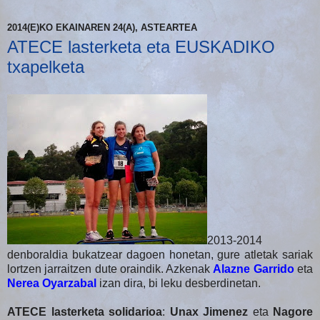
2014(E)KO EKAINAREN 24(A), ASTEARTEA
ATECE lasterketa eta EUSKADIKO
txapelketa
2013-2014
denboraldia bukatzear dagoen honetan, gure atletak sariak
lortzen jarraitzen dute oraindik. Azkenak
Alazne Garrido
eta
Nerea Oyarzabal
izan dira, bi leku desberdinetan.
ATECE lasterketa solidarioa
:
Unax Jimenez
eta
Nagore