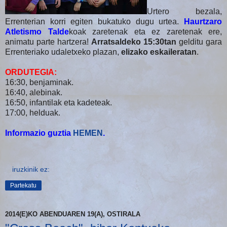
Urtero bezala,
Errenterian korri egiten bukatuko dugu urtea.
Haurtzaro
Atletismo Talde
koak zaretenak eta ez zaretenak ere,
animatu parte hartzera!
Arratsaldeko 15:30tan
gelditu gara
Errenteriako udaletxeko plazan,
elizako eskaileratan
.
ORDUTEGIA:
16:30, benjaminak.
16:40, alebinak.
16:50, infantilak eta kadeteak.
17:00, helduak.
Informazio guztia
HEMEN
.
iruzkinik ez:
Partekatu
2014(E)KO ABENDUAREN 19(A), OSTIRALA