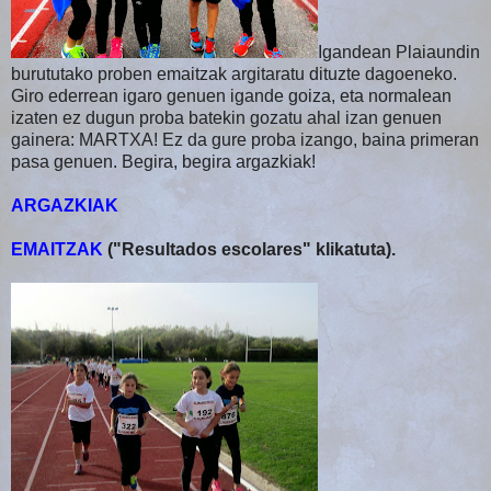
Igandean Plaiaundin
burututako proben emaitzak argitaratu dituzte dagoeneko.
Giro ederrean igaro genuen igande goiza, eta normalean
izaten ez dugun proba batekin gozatu ahal izan genuen
gainera: MARTXA! Ez da gure proba izango, baina primeran
pasa genuen. Begira, begira argazkiak!
ARGAZKIAK
EMAITZAK
("Resultados escolares" klikatuta).