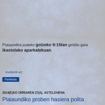
goizeko 9:15tan
Plaiaundira joateko
gelditu gara
ikastolako aparkalekuan
.
iruzkinik ez:
Partekatu
2014(E)KO URRIAREN 27(A), ASTELEHENA
Plaiaundiko proben hasiera polita