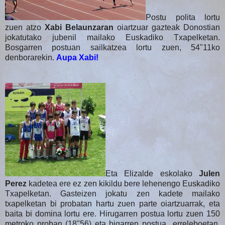
Postu polita lortu
zuen atzo
Xabi Belaunzaran
oiartzuar gazteak Donostian
jokatutako jubenil mailako Euskadiko Txapelketan.
Bosgarren postuan sailkatzea lortu zuen, 54"11ko
denborarekin.
Aupa Xabi!
Eta Elizalde eskolako
Julen
Perez
kadetea ere ez zen kikildu bere lehenengo Euskadiko
Txapelketan. Gasteizen jokatu zen kadete mailako
txapelketan bi probatan hartu zuen parte oiartzuarrak, eta
baita bi domina lortu ere. Hirugarren postua lortu zuen 150
metroko proban (18"56) eta bigarren postua erreleboetan,