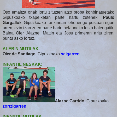
Oso emaitza onak lortu zituzten atzo proba konbinatuetako
Gipuzkoako txapelketan parte hartu zutenek.
Paulo
Gargallo
k, Gipuzkoako rankinean lehenengo postuan egon
arren, ezin izan zuen parte hartu belauneko lesio batengatik.
Baina Oier, Alazne, Mattin eta Josu primeran aritu ziren,
puntu asko lortuz.
ALEBIN MUTILAK:
Oier de Santiago
, Gipuzkoako
seigarren
.
INFANTIL NESKAK:
Alazne Garrido
, Gipuzkoako
zortzigarren
.
INFANTIL MUTILAK: