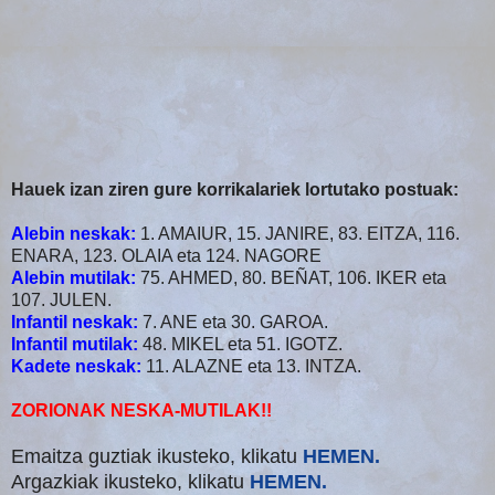
Hauek izan ziren gure korrikalariek lortutako postuak:
Alebin neskak:
1. AMAIUR, 15. JANIRE, 83. EITZA, 116.
ENARA, 123. OLAIA eta 124. NAGORE
Alebin mutilak:
75. AHMED, 80. BEÑAT, 106. IKER eta
107. JULEN.
Infantil neskak:
7. ANE eta 30. GAROA.
Infantil mutilak:
48. MIKEL eta 51. IGOTZ.
Kadete neskak:
11. ALAZNE eta 13. INTZA.
ZORIONAK NESKA-MUTILAK!!
Emaitza guztiak ikusteko, klikatu
HEMEN.
Argazkiak ikusteko, klikatu
HEMEN.