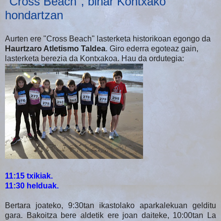
"Cross Beach", bihar Kontxako
hondartzan
Aurten ere "Cross Beach" lasterketa historikoan egongo da
Haurtzaro Atletismo Taldea
. Giro ederra egoteaz gain,
lasterketa berezia da Kontxakoa. Hau da ordutegia:
11:15 txikiak.
11:30 helduak.
Bertara joateko, 9:30tan ikastolako aparkalekuan gelditu
gara. Bakoitza bere aldetik ere joan daiteke, 10:00tan La