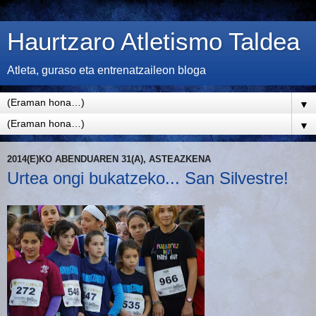
Haurtzaro Atletismo Taldea
Atleta, guraso eta entrenatzaileon bloga
▼
▼
2014(E)KO ABENDUAREN 31(A), ASTEAZKENA
Urtea ongi bukatzeko... San Silvestre!