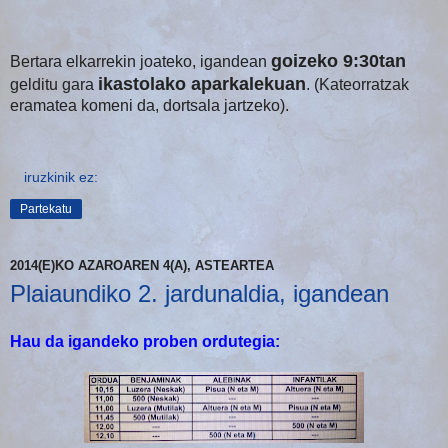
goizeko 9:30tan
Bertara elkarrekin joateko, igandean
ikastolako aparkalekuan
gelditu gara
. (Kateorratzak
eramatea komeni da, dortsala jartzeko).
iruzkinik ez:
Partekatu
2014(E)KO AZAROAREN 4(A), ASTEARTEA
Plaiaundiko 2. jardunaldia, igandean
Hau da igandeko proben ordutegia: