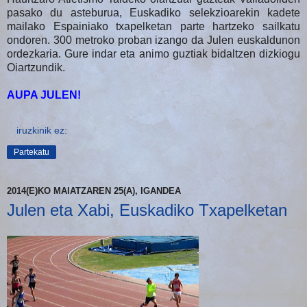
pasako du asteburua, Euskadiko selekzioarekin kadete
mailako Espainiako txapelketan parte hartzeko sailkatu
ondoren. 300 metroko proban izango da Julen euskaldunon
ordezkaria. Gure indar eta animo guztiak bidaltzen dizkiogu
Oiartzundik.
AUPA JULEN!
iruzkinik ez:
Partekatu
2014(E)KO MAIATZAREN 25(A), IGANDEA
Julen eta Xabi, Euskadiko Txapelketan