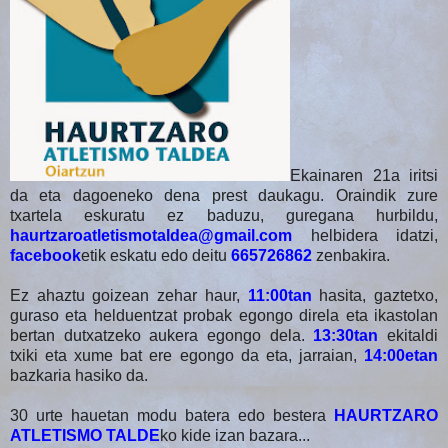
Ekainaren 21a iritsi
da eta dagoeneko dena prest daukagu. Oraindik zure
txartela eskuratu ez baduzu, guregana hurbildu,
haurtzaroatletismotaldea@gmail.com
helbidera idatzi,
facebook
etik eskatu edo deitu
665726862
zenbakira.
Ez ahaztu goizean zehar haur,
11:00tan
hasita, gaztetxo,
guraso eta helduentzat probak egongo direla eta ikastolan
bertan dutxatzeko aukera egongo dela.
13:30tan
ekitaldi
txiki eta xume bat ere egongo da eta, jarraian,
14:00etan
bazkaria hasiko da.
30 urte hauetan modu batera edo bestera
HAURTZARO
ATLETISMO TALDE
ko kide izan bazara...