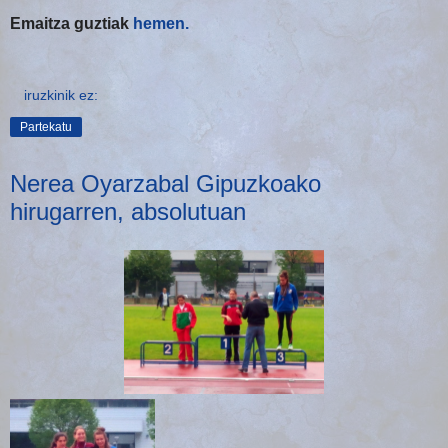
Emaitza guztiak
hemen.
iruzkinik ez:
Partekatu
Nerea Oyarzabal Gipuzkoako
hirugarren, absolutuan