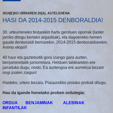
2014(E)KO URRIAREN 20(A), ASTELEHENA
HASI DA 2014-2015 DENBORALDIA!
30. urteurreneko festarekin hartu genituen oporrak (laster
jarriko ditugu bertako argazkiak), eta dagoeneko hemen
gaude denboraldi berriarekin. 2014-2015 denboraldiarekin.
Animo ekipo!!
40 haur eta gaztetxotik gora izango gara aurten,
benjaminetatik juniorretara. Helduen taldearekin ere
jarraituko dugu, noski. Ea aurtengoa ere aurrekoa bezain
ongi joaten zaigun!
Hasteko, urtero bezala, Plaiaundiko pistako probak ditugu.
Hau da igande honetako proben ordutegia:
ORDUA BENJAMINAK ALEBINAK
INFANTILAK