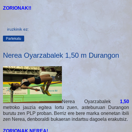
ZORIONAK!!
iruzkinik ez:
Partekatu
Nerea Oyarzabalek 1,50 m Durangon
Nerea Oyarzabalek
1,50
metroko jauzia egitea lortu zuen, asteburuan Durangon
burutu zen PLP proban. Berriz ere bere marka onenetan ibili
zen Nerea, denboraldi bukaeran indartsu dagoela erakutsiz.
ZORIONAK NEREA!