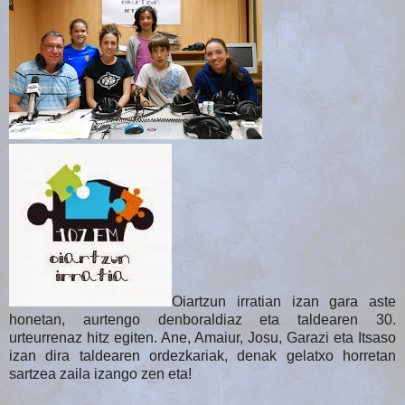
Oiartzun irratian izan gara aste
honetan, aurtengo denboraldiaz eta taldearen 30.
urteurrenaz hitz egiten. Ane, Amaiur, Josu, Garazi eta Itsaso
izan dira taldearen ordezkariak, denak gelatxo horretan
sartzea zaila izango zen eta!