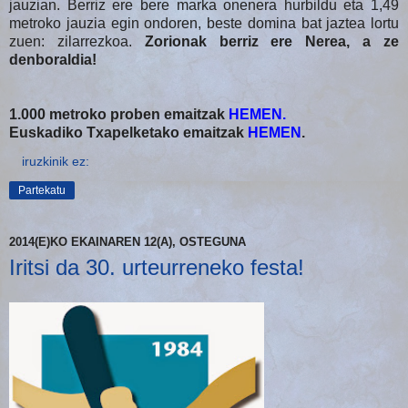
jauzian. Berriz ere bere marka onenera hurbildu eta 1,49
metroko jauzia egin ondoren, beste domina bat jaztea lortu
zuen: zilarrezkoa.
Zorionak berriz ere Nerea, a ze
denboraldia!
1.000 metroko proben emaitzak
HEMEN
.
Euskadiko Txapelketako emaitzak
HEMEN
.
iruzkinik ez:
Partekatu
2014(E)KO EKAINAREN 12(A), OSTEGUNA
Iritsi da 30. urteurreneko festa!