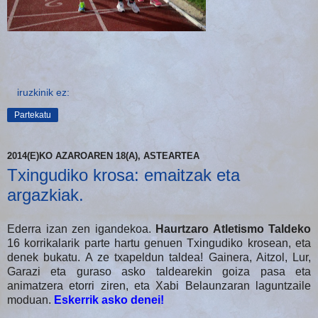
iruzkinik ez:
Partekatu
2014(E)KO AZAROAREN 18(A), ASTEARTEA
Txingudiko krosa: emaitzak eta
argazkiak.
Ederra izan zen igandekoa.
Haurtzaro Atletismo Taldeko
16 korrikalarik parte hartu genuen Txingudiko krosean, eta
denek bukatu. A ze txapeldun taldea! Gainera, Aitzol, Lur,
Garazi eta guraso asko taldearekin goiza pasa eta
animatzera etorri ziren, eta Xabi Belaunzaran laguntzaile
moduan.
Eskerrik asko
denei!