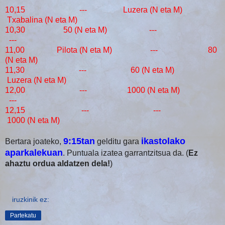
10,15 --- Luzera (N eta M)
Txabalina (N eta M)
10,30 50 (N eta M) ---
---
11,00 Pilota (N eta M) --- 80
(N eta M)
11,30 --- 60 (N eta M)
Luzera (N eta M)
12,00 --- 1000 (N eta M)
---
12,15 --- ---
1000 (N eta M)
9:15tan
ikastolako
Bertara joateko,
gelditu gara
aparkalekuan
. Puntuala izatea garrantzitsua da. (
Ez
ahaztu ordua aldatzen dela!
)
iruzkinik ez:
Partekatu