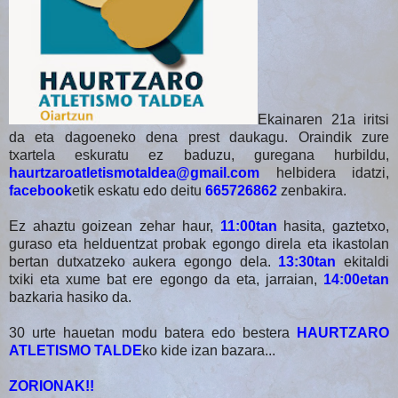
Ekainaren 21a iritsi
da eta dagoeneko dena prest daukagu. Oraindik zure
txartela eskuratu ez baduzu, guregana hurbildu,
haurtzaroatletismotaldea@gmail.com
helbidera idatzi,
facebook
etik eskatu edo deitu
665726862
zenbakira.
Ez ahaztu goizean zehar haur,
11:00tan
hasita, gaztetxo,
guraso eta helduentzat probak egongo direla eta ikastolan
bertan dutxatzeko aukera egongo dela.
13:30tan
ekitaldi
txiki eta xume bat ere egongo da eta, jarraian,
14:00etan
bazkaria hasiko da.
30 urte hauetan modu batera edo bestera
HAURTZARO
ATLETISMO TALDE
ko kide izan bazara...
ZORIONAK!!