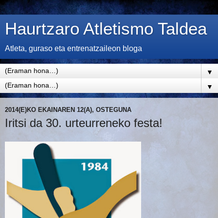
Haurtzaro Atletismo Taldea
Atleta, guraso eta entrenatzaileon bloga
▼
▼
2014(E)KO EKAINAREN 12(A), OSTEGUNA
Iritsi da 30. urteurreneko festa!