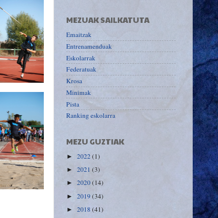
MEZUAK SAILKATUTA
Emaitzak
Entrenamenduak
Eskolarrak
Federatuak
Krosa
Minimak
Pista
Ranking eskolarra
MEZU GUZTIAK
2022
(1)
►
2021
(3)
►
2020
(14)
►
2019
(34)
►
2018
(41)
►