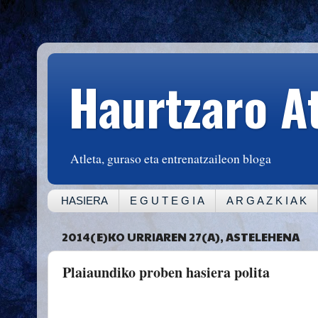
Haurtzaro A
Atleta, guraso eta entrenatzaileon bloga
HASIERA
E G U T E G I A
A R G A Z K I A K
2014(E)KO URRIAREN 27(A), ASTELEHENA
Plaiaundiko proben hasiera polita