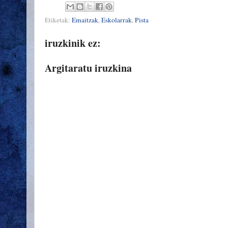
Etiketak:
Emaitzak
,
Eskolarrak
,
Pista
iruzkinik ez:
Argitaratu iruzkina