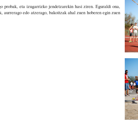
 probak, eta izugarrizko jendetzarekin hasi ziren. Eguraldi ona,
k, aurrerago edo atzerago, bakoitzak ahal zuen hoberen egin zuen