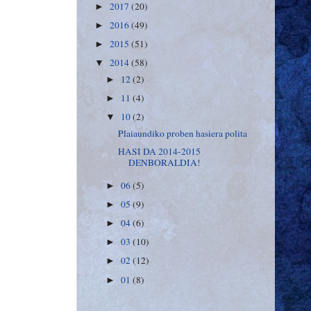
2017
(20)
►
2016
(49)
►
2015
(51)
►
2014
(58)
▼
12
(2)
►
11
(4)
►
10
(2)
▼
Plaiaundiko proben hasiera polita
HASI DA 2014-2015
DENBORALDIA!
06
(5)
►
05
(9)
►
04
(6)
►
03
(10)
►
02
(12)
►
01
(8)
►