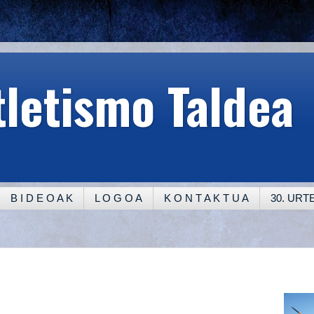
tletismo Taldea
B I D E O A K
L O G O A
K O N T A K T U A
30. UR