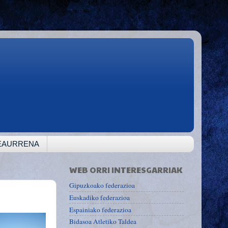
TEAURRENA
WEB ORRI INTERESGARRIAK
Gipuzkoako federazioa
Euskadiko federazioa
Espainiako federazioa
Bidasoa Atletiko Taldea