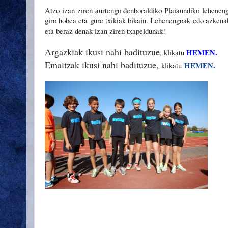
Atzo izan ziren aurtengo denboraldiko Plaiaundiko lehenengo
giro hobea eta gure txikiak bikain. Lehenengoak edo azkena
eta beraz denak izan ziren txapeldunak!
Argazkiak ikusi nahi badituzue
HEMEN.
, klikatu
Emaitzak ikusi nahi badituzue,
HEMEN.
klikatu