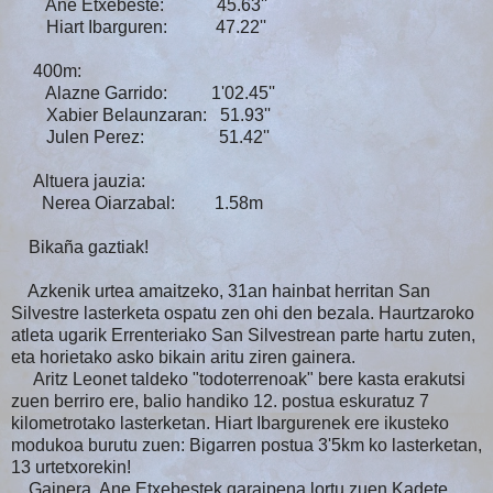
Ane Etxebeste: 45.63''
Hiart Ibarguren: 47.22''
400m:
Alazne Garrido: 1'02.45''
Xabier Belaunzaran: 51.93''
Julen Perez: 51.42''
Altuera jauzia:
Nerea Oiarzabal: 1.58m
Bikaña gaztiak!
Azkenik urtea amaitzeko, 31an hainbat herritan San
Silvestre lasterketa ospatu zen ohi den bezala. Haurtzaroko
atleta ugarik Errenteriako San Silvestrean parte hartu zuten,
eta horietako asko bikain aritu ziren gainera.
Aritz Leonet taldeko "todoterrenoak" bere kasta erakutsi
zuen berriro ere, balio handiko 12. postua eskuratuz 7
kilometrotako lasterketan. Hiart Ibargurenek ere ikusteko
modukoa burutu zuen: Bigarren postua 3'5km ko lasterketan,
13 urtetxorekin!
Gainera, Ane Etxebestek garaipena lortu zuen Kadete