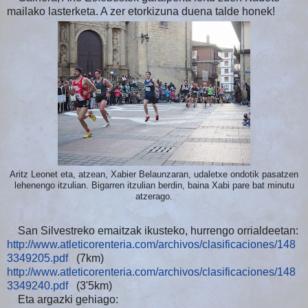
mailako lasterketa. A zer etorkizuna duena talde honek!
Aritz Leonet eta, atzean, Xabier Belaunzaran, udaletxe ondotik pasatzen
lehenengo itzulian. Bigarren itzulian berdin, baina Xabi pare bat minutu
atzerago.
San Silvestreko emaitzak ikusteko, hurrengo orrialdeetan:
http://www.atleticorenteria.com/archivos/clasificaciones/148
3349205.pdf
(7km)
http://www.atleticorenteria.com/archivos/clasificaciones/148
3349240.pdf
(3'5km)
Eta argazki gehiago: