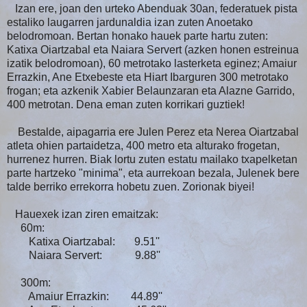
Izan ere, joan den urteko Abenduak 30an, federatuek pista
estaliko laugarren jardunaldia izan zuten Anoetako
belodromoan. Bertan honako hauek parte hartu zuten:
Katixa Oiartzabal eta Naiara Servert (azken honen estreinua
izatik belodromoan), 60 metrotako lasterketa eginez; Amaiur
Errazkin, Ane Etxebeste eta Hiart Ibarguren 300 metrotako
frogan; eta azkenik Xabier Belaunzaran eta Alazne Garrido,
400 metrotan. Dena eman zuten korrikari guztiek!
Bestalde, aipagarria ere Julen Perez eta Nerea Oiartzabal
atleta ohien partaidetza, 400 metro eta alturako frogetan,
hurrenez hurren. Biak lortu zuten estatu mailako txapelketan
parte hartzeko "minima", eta aurrekoan bezala, Julenek bere
talde berriko errekorra hobetu zuen. Zorionak biyei!
Hauexek izan ziren emaitzak:
60m:
Katixa Oiartzabal: 9.51''
Naiara Servert: 9.88''
300m:
Amaiur Errazkin: 44.89''