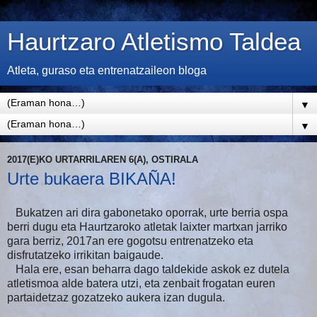
Haurtzaro Atletismo Taldea
Atleta, guraso eta entrenatzaileon bloga
▼
▼
2017(E)KO URTARRILAREN 6(A), OSTIRALA
Urte bukaera BIKAÑA!
Bukatzen ari dira gabonetako oporrak, urte berria ospa
berri dugu eta Haurtzaroko atletak laixter martxan jarriko
gara berriz, 2017an ere gogotsu entrenatzeko eta
disfrutatzeko irrikitan baigaude.
Hala ere, esan beharra dago taldekide askok ez dutela
atletismoa alde batera utzi, eta zenbait frogatan euren
partaidetzaz gozatzeko aukera izan dugula.