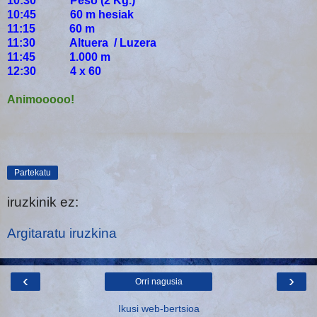
10:30 Peso (2 Kg.)
10:45 60 m hesiak
11:15 60 m
11:30 Altuera / Luzera
11:45 1.000 m
12:30 4 x 60
Animooooo!
Partekatu
iruzkinik ez:
Argitaratu iruzkina
‹
›
Orri nagusia
Ikusi web-bertsioa