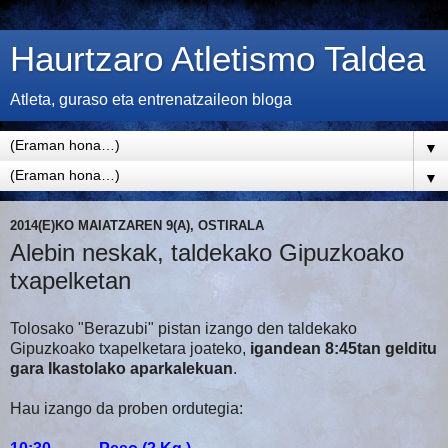
Haurtzaro Atletismo Taldea
Atleta, guraso eta entrenatzaileon bloga
▼
▼
2014(E)KO MAIATZAREN 9(A), OSTIRALA
Alebin neskak, taldekako Gipuzkoako
txapelketan
Tolosako "Berazubi" pistan izango den taldekako
Gipuzkoako txapelketara joateko,
igandean 8:45tan gelditu
gara Ikastolako aparkalekuan
.
Hau izango da proben ordutegia: