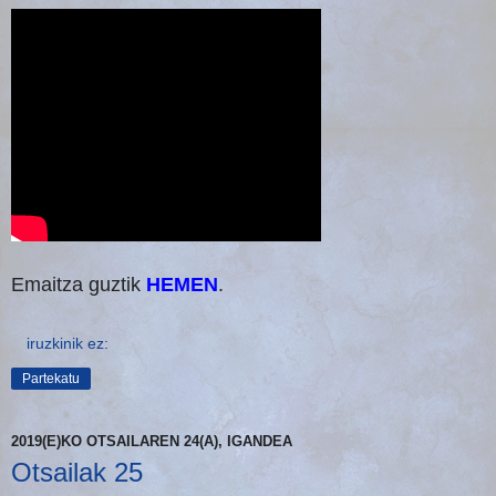
Emaitza guztik
HEMEN
.
iruzkinik ez:
Partekatu
2019(E)KO OTSAILAREN 24(A), IGANDEA
Otsailak 25