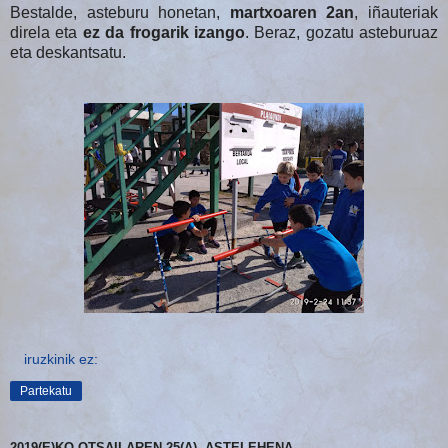
Bestalde, asteburu honetan,
martxoaren 2an
, iñauteriak
direla eta
ez da frogarik izango
. Beraz, gozatu asteburuaz
eta deskantsatu.
iruzkinik ez:
Partekatu
2019(E)KO OTSAILAREN 25(A), ASTELEHENA