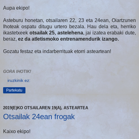
Aupa ekipo!
Asteburu honetan, otsailaren 22, 23 eta 24ean, Oiartzunen
Ihoteak ospatu ditugu urtero bezala. Hau dela eta, herriko
ikastetxeek
otsailak 25, astelehena
, jai izatea erabaki dute,
beraz,
ez da atletismoko entrenamendurik izango.
Gozatu festaz eta indarberrituak etorri asteartean!
GORA IHOTIK!
iruzkinik ez:
Partekatu
2019(E)KO OTSAILAREN 19(A), ASTEARTEA
Otsailak 24ean frogak
Kaixo ekipo!