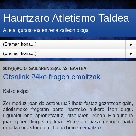
Haurtzaro Atletismo Taldea
Atleta, guraso eta entrenatzaileon bloga
▼
▼
2019(E)KO OTSAILAREN 26(A), ASTEARTEA
Otsailak 24ko frogen emaitzak
Kaixo ekipo!
Zer moduz joan da asteburua? Ihote festaz gozatzeaz gain,
atletismoko frogetan parte hartzeko aukera izan dugu.
Eguraldi ona aprobetxatuz, otsailaren 24ean Plaiaundira
joan ginen frogak egitera. Primeran pasa genuen baita
emaitza onak lortu ere. Hona hemen
emaitzak.