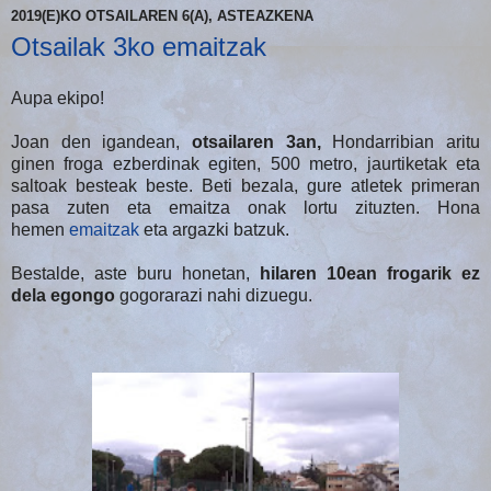
2019(E)KO OTSAILAREN 6(A), ASTEAZKENA
Otsailak 3ko emaitzak
Aupa ekipo!
Joan den igandean,
otsailaren 3an,
Hondarribian aritu
ginen froga ezberdinak egiten, 500 metro, jaurtiketak eta
saltoak besteak beste. Beti bezala, gure atletek primeran
pasa zuten eta emaitza onak lortu zituzten. Hona
hemen
emaitzak
eta argazki batzuk.
Bestalde, aste buru honetan,
hilaren 10ean frogarik ez
dela egongo
gogorarazi nahi dizuegu.