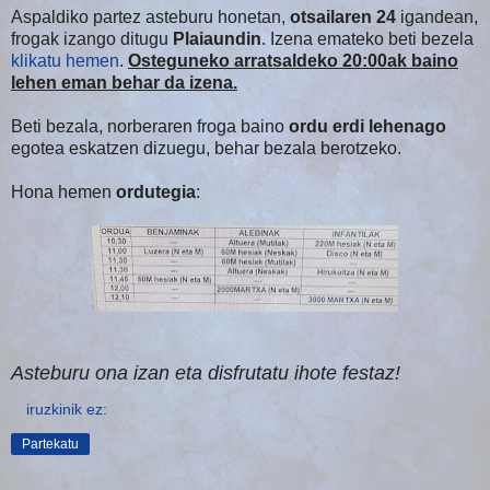
Aspaldiko partez asteburu honetan,
otsailaren 24
igandean,
frogak izango ditugu
Plaiaundin
. Izena emateko beti bezela
klikatu hemen
.
Osteguneko arratsaldeko 20:00ak baino
lehen eman behar da izena.
Beti bezala, norberaren froga baino
ordu erdi lehenago
egotea eskatzen dizuegu, behar bezala berotzeko.
Hona hemen
ordutegia
:
Asteburu ona izan eta disfrutatu ihote festaz!
iruzkinik ez:
Partekatu