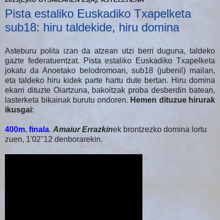
Pista estaliko Euskadiko Txapelketa
sub18: hiru taldekide, hiru domina
Asteburu polita izan da atzean utzi berri duguna, taldeko
gazte federatuentzat. Pista estaliko Euskadiko Txapelketa
jokatu da Anoetako belodromoan, sub18 (jubenil) mailan,
eta taldeko hiru kidek parte hartu dute bertan. Hiru domina
ekarri dituzte Oiartzuna, bakoitzak proba desberdin batean,
lasterketa bikainak burutu ondoren.
Hemen dituzue hirurak
ikusgai
:
400m. finala
.
Amaiur Errazkin
ek brontzezko domina lortu
zuen, 1'02''12 denborarekin.