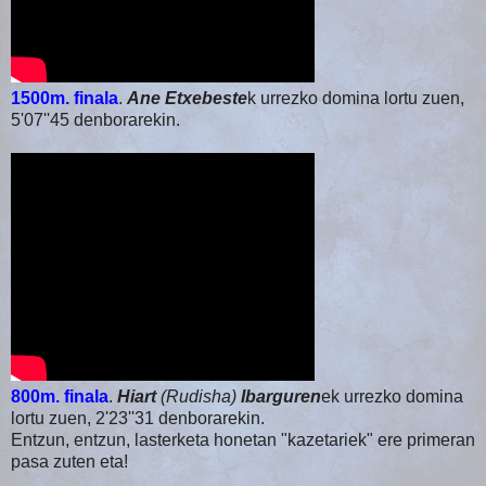
1500m. finala
.
Ane Etxebeste
k urrezko domina lortu zuen,
5'07''45 denborarekin.
800m. finala
.
Hiart
(Rudisha)
Ibarguren
ek urrezko domina
lortu zuen, 2'23''31 denborarekin.
Entzun, entzun, lasterketa honetan "kazetariek" ere primeran
pasa zuten eta!