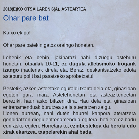
2018(E)KO OTSAILAREN 6(A), ASTEARTEA
Ohar pare bat
Kaixo ekipo!
Ohar pare batekin gatoz oraingo honetan.
Lehenik eta behin, jakinarazi nahi dizuegu asteburu
honetan,
otsailak 10-11, ez dugula atletismoko frogarik
izango
inauteriak direla eta. Beraz, deskantsatzeko edota
asteburu polit bat pasatzeko aprobetxatu!
Bestetik, azken asteetako eguraldi txarra dela eta, ginasioan
egoten gara maiz. Astelehenetan eta asteazkeneetan
bereziki, haur asko biltzen dira. Hau dela eta, ginasioan
entrenamenduak burutzea zaila suertatzen zaigu.
Honen aurrean, nahi duten haurrei kanpora ateratzera
gonbidatzen diegu entrenamendua egitera, beti ere ez badu
euri asko egiten. Horretarako,
ezinbestekoa da beroki edo
xirak ekartzea, txapelarekin ahal bada.