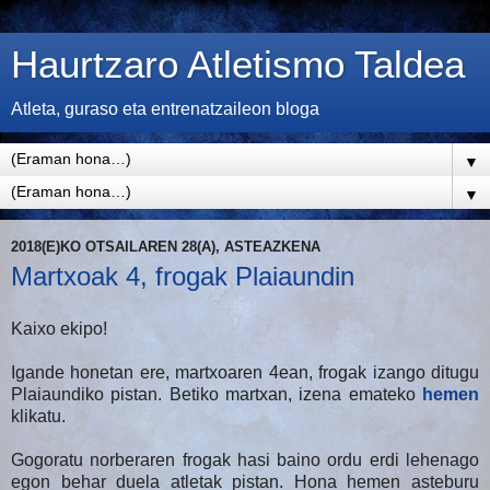
Haurtzaro Atletismo Taldea
Atleta, guraso eta entrenatzaileon bloga
▼
▼
2018(E)KO OTSAILAREN 28(A), ASTEAZKENA
Martxoak 4, frogak Plaiaundin
Kaixo ekipo!
Igande honetan ere, martxoaren 4ean, frogak izango ditugu
Plaiaundiko pistan. Betiko martxan, izena emateko
hemen
klikatu.
Gogoratu norberaren frogak hasi baino ordu erdi lehenago
egon behar duela atletak pistan. Hona hemen asteburu