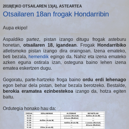
2018(E)KO OTSAILAREN 13(A), ASTEARTEA
Otsailaren 18an frogak Hondarribin
Aupa ekipo!
Aspaldiko partez, pistan izango ditugu frogak asteburu
honetan,
otsailaren 18, igandean
. Frogak
Hondarribiko
atletismoko pistan izango dira oraingoan. Izena emateko,
beti bezala,
hemendik
egingo da. Nahiz eta izena emateko
azken eguna ostirala izan, osteguna baino lehen izena
ematea eskertzen dugu.
Gogoratu, parte-hartzeko froga baino
ordu erdi lehenago
egon behar dela pistan, behar bezala berotzeko. Bestalde,
berokia eramatea ezinbestekoa
izango da, hotza egiten
baitu.
Ordutegia honako hau da: