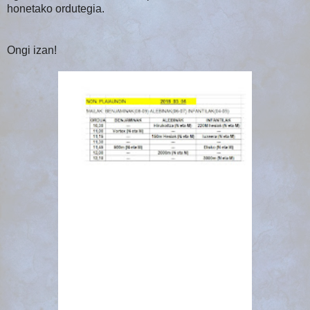
honetako ordutegia.
Ongi izan!