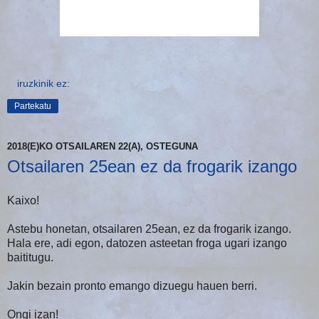
iruzkinik ez:
Partekatu
2018(E)KO OTSAILAREN 22(A), OSTEGUNA
Otsailaren 25ean ez da frogarik izango
Kaixo!
Astebu honetan, otsailaren 25ean, ez da frogarik izango.
Hala ere, adi egon, datozen asteetan froga ugari izango
baititugu.
Jakin bezain pronto emango dizuegu hauen berri.
Ongi izan!