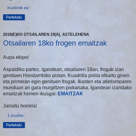
iruzkinik ez:
Partekatu
2018(E)KO OTSAILAREN 19(A), ASTELEHENA
Otsailaren 18ko frogen emaitzak
Aupa ekipo!
Aspaldiko partez, igandean, otsailaren 18an, frogak izan
genituen Hondarribiko pistan. Kuadrilla polita elkartu ginen
eta primeran egin genituen frogak. Ikasten eta atletismoaren
munduan ari gara murgiltzen pixkanaka. Igandean izandako
emaitzak hemen ikusgai:
EMAITZAK
Jarraitu horrela!
1 iruzkin:
Partekatu