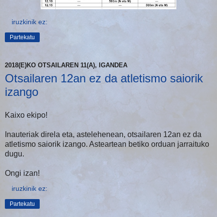
iruzkinik ez:
Partekatu
2018(E)KO OTSAILAREN 11(A), IGANDEA
Otsailaren 12an ez da atletismo saiorik
izango
Kaixo ekipo!
Inauteriak direla eta, astelehenean, otsailaren 12an ez da
atletismo saiorik izango. Asteartean betiko orduan jarraituko
dugu.
Ongi izan!
iruzkinik ez:
Partekatu