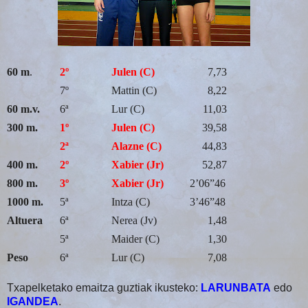
60 m
.
2º
Julen (C)
7,73
7º
Mattin (C)
8,22
60 m.v.
6ª
Lur (C)
11,03
300 m.
1º
Julen (C)
39,58
2ª
Alazne (C)
44,83
400 m.
2º
Xabier (Jr)
52,87
800 m.
3º
Xabier (Jr)
2’06”46
1000 m.
5ª
Intza (C)
3’46”48
Altuera
6ª
Nerea (Jv)
1,48
5ª
Maider (C)
1,30
Peso
6ª
Lur (C)
7,08
Txapelketako emaitza guztiak ikusteko:
LARUNBATA
edo
IGANDEA
.