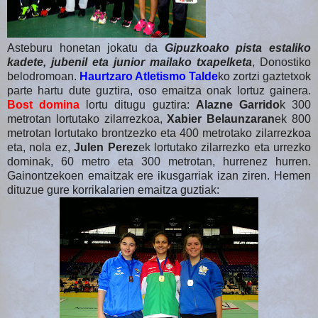
Asteburu honetan jokatu da
Gipuzkoako pista estaliko
kadete, jubenil eta junior mailako txapelketa
, Donostiko
belodromoan.
Haurtzaro Atletismo Talde
ko zortzi gaztetxok
parte hartu dute guztira, oso emaitza onak lortuz gainera.
Bost domina
lortu ditugu guztira:
Alazne Garrido
k 300
metrotan lortutako zilarrezkoa,
Xabier Belaunzaran
ek 800
metrotan lortutako brontzezko eta 400 metrotako zilarrezkoa
eta, nola ez,
Julen Perez
ek lortutako zilarrezko eta urrezko
dominak, 60 metro eta 300 metrotan, hurrenez hurren.
Gainontzekoen emaitzak ere ikusgarriak izan ziren. Hemen
dituzue gure korrikalarien emaitza guztiak: