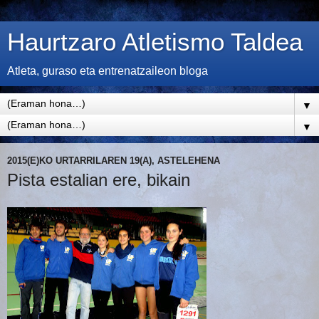
Haurtzaro Atletismo Taldea
Atleta, guraso eta entrenatzaileon bloga
▼
▼
2015(E)KO URTARRILAREN 19(A), ASTELEHENA
Pista estalian ere, bikain