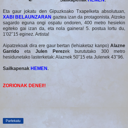
Eta gaur jokatu den Gipuzkoako Txapelketa absolutuan,
XABI BELAUNZARAN
gaztea izan da protagonista. Atzoko
sagardo eguna ongi ospatu ondoren, 400 metro hesiekin
egiteko gai izan da, eta nola gainera! 5. postua lortu du,
1'02"15 eginez. Artista!
Aipatzekoak dira ere gaur bertan (lehiaketaz kanpo)
Alazne
Garrido
eta
Julen Perez
ek burututako 300 metro
hesidunetako lasterketak: Alaznek 50"15 eta Julenek 43''96.
Sailkapenak
HEMEN
.
ZORIONAK DENEI!!
Partekatu