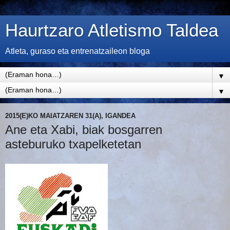
Haurtzaro Atletismo Taldea
Atleta, guraso eta entrenatzaileon bloga
▼
▼
2015(E)KO MAIATZAREN 31(A), IGANDEA
Ane eta Xabi, biak bosgarren
asteburuko txapelketetan