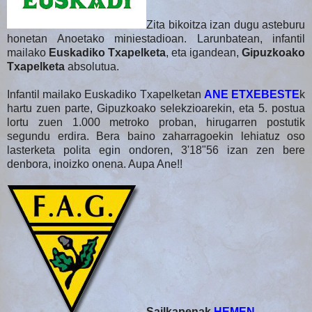
Zita bikoitza izan dugu asteburu
honetan Anoetako miniestadioan. Larunbatean, infantil
mailako
Euskadiko Txapelketa
, eta igandean,
Gipuzkoako
Txapelketa
absolutua.
Infantil mailako Euskadiko Txapelketan
ANE ETXEBESTE
k
hartu zuen parte, Gipuzkoako selekzioarekin, eta 5. postua
lortu zuen 1.000 metroko proban, hirugarren postutik
segundu erdira. Bera baino zaharragoekin lehiatuz oso
lasterketa polita egin ondoren, 3'18"56 izan zen bere
denbora, inoizko onena. Aupa Ane!!
Sailkapenak
HEMEN
.