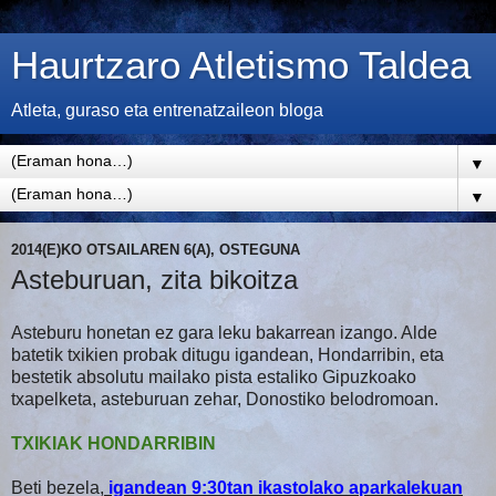
Haurtzaro Atletismo Taldea
Atleta, guraso eta entrenatzaileon bloga
▼
▼
2014(E)KO OTSAILAREN 6(A), OSTEGUNA
Asteburuan, zita bikoitza
Asteburu honetan ez gara leku bakarrean izango. Alde
batetik txikien probak ditugu igandean, Hondarribin, eta
bestetik absolutu mailako pista estaliko Gipuzkoako
txapelketa, asteburuan zehar, Donostiko belodromoan.
TXIKIAK HONDARRIBIN
Beti bezela,
igandean 9:30tan ikastolako aparkalekuan