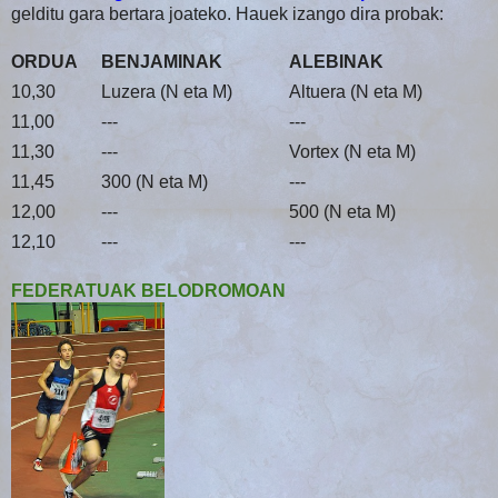
gelditu gara bertara joateko. Hauek izango dira probak:
ORDUA
BENJAMINAK
ALEBINAK
10,30
Luzera (N eta M)
Altuera (N eta M)
11,00
---
---
11,30
---
Vortex (N eta M)
11,45
300 (N eta M)
---
12,00
---
500 (N eta M)
12,10
---
---
FEDERATUAK BELODROMOAN