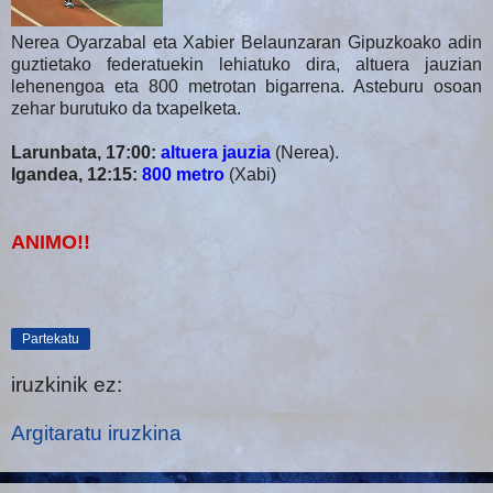
Nerea Oyarzabal eta Xabier Belaunzaran Gipuzkoako adin
guztietako federatuekin lehiatuko dira, altuera jauzian
lehenengoa eta 800 metrotan bigarrena. Asteburu osoan
zehar burutuko da txapelketa.
Larunbata, 17:00:
altuera jauzia
(Nerea).
Igandea, 12:15:
800 metro
(Xabi)
ANIMO!!
Partekatu
iruzkinik ez:
Argitaratu iruzkina