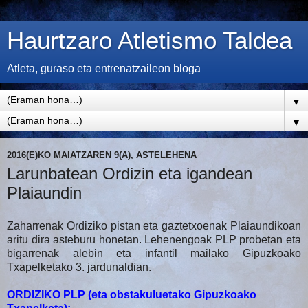
Haurtzaro Atletismo Taldea
Atleta, guraso eta entrenatzaileon bloga
▼
▼
2016(E)KO MAIATZAREN 9(A), ASTELEHENA
Larunbatean Ordizin eta igandean
Plaiaundin
Zaharrenak Ordiziko pistan eta gaztetxoenak Plaiaundikoan
aritu dira asteburu honetan. Lehenengoak PLP probetan eta
bigarrenak alebin eta infantil mailako Gipuzkoako
Txapelketako 3. jardunaldian.
ORDIZIKO PLP (eta obstakuluetako Gipuzkoako