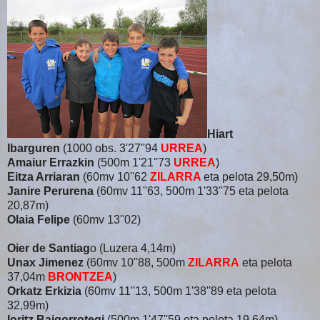
Hiart
Ibarguren
(1000 obs. 3'27''94
URREA
)
Amaiur Errazkin
(500m 1'21''73
URREA
)
Eitza Arriaran
(60mv 10''62
ZILARRA
eta pelota 29,50m)
Janire Perurena
(60mv 11''63, 500m 1'33''75 eta pelota
20,87m)
Olaia Felipe
(60mv 13''02)
Oier de Santiag
o (Luzera 4,14m)
Unax Jimenez
(60mv 10''88, 500m
ZILARRA
eta pelota
37,04m
BRONTZEA
)
Orkatz Erkizia
(60mv 11''13, 500m 1'38''89 eta pelota
32,99m)
Ioritz Baigorrotegi
(500m 1'47''59 eta pelota 19,64m)