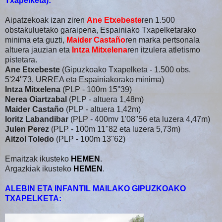
Txapelketa):
Aipatzekoak izan ziren
Ane Etxebeste
ren 1.500
obstakuluetako garaipena, Espainiako Txapelketarako
minima eta guzti,
Maider Castaño
ren marka pertsonala
altuera jauzian eta
Intza Mitxelena
ren itzulera atletismo
pistetara.
Ane Etxebeste
(Gipuzkoako Txapelketa - 1.500 obs.
5'24''73, URREA eta Espainiakorako minima)
Intza Mitxelena
(PLP - 100m 15''39)
Nerea Oiartzabal
(PLP - altuera 1,48m)
Maider Castaño
(PLP - altuera 1,42m)
Ioritz Labandibar
(PLP - 400mv 1'08''56 eta luzera 4,47m)
Julen Perez
(PLP - 100m 11''82 eta luzera 5,73m)
Aitzol Toledo
(PLP - 100m 13''62)
Emaitzak ikusteko
HEMEN
.
Argazkiak ikusteko
HEMEN
.
ALEBIN ETA INFANTIL MAILAKO GIPUZKOAKO
TXAPELKETA: