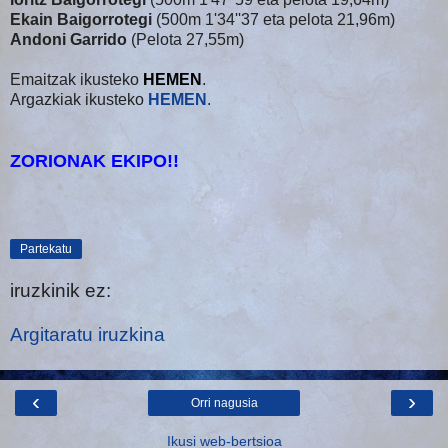
Ekain Baigorrotegi
(500m 1'34''37 eta pelota 21,96m)
Andoni Garrido
(Pelota 27,55m)
Emaitzak ikusteko
HEMEN
.
Argazkiak ikusteko
HEMEN
.
ZORIONAK EKIPO!!
Partekatu
iruzkinik ez:
Argitaratu iruzkina
‹
›
Orri nagusia
Ikusi web-bertsioa