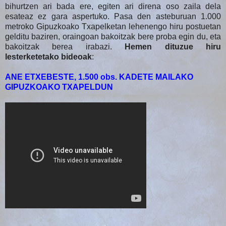
bihurtzen ari bada ere, egiten ari direna oso zaila dela
esateaz ez gara aspertuko. Pasa den asteburuan 1.000
metroko Gipuzkoako Txapelketan lehenengo hiru postuetan
gelditu baziren, oraingoan bakoitzak bere proba egin du, eta
bakoitzak berea irabazi.
Hemen dituzue hiru
lesterketetako bideoak
:
ANE ETXEBESTE, 1.500 obs. KADETE MAILAKO
GIPUZKOAKO TXAPELDUN