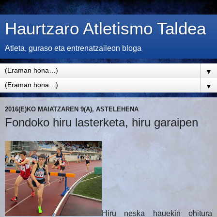
Haurtzaro Atletismo Taldea
Atleta, guraso eta entrenatzaileon bloga
▼
▼
2016(E)KO MAIATZAREN 9(A), ASTELEHENA
Fondoko hiru lasterketa, hiru garaipen
Hiru neska hauekin ohitura