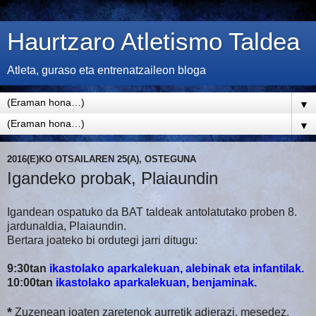
Haurtzaro Atletismo Taldea
Atleta, guraso eta entrenatzaileon bloga
▼
▼
2016(E)KO OTSAILAREN 25(A), OSTEGUNA
Igandeko probak, Plaiaundin
Igandean ospatuko da BAT taldeak antolatutako proben 8.
jardunaldia, Plaiaundin.
Bertara joateko bi ordutegi jarri ditugu:
9:30tan
ikastolako aparkalekuan
, alebinak eta infantilak.
10:00tan
ikastolako aparkalekuan,
benjaminak.
*
Zuzenean joaten zaretenok aurretik adierazi, mesedez
.