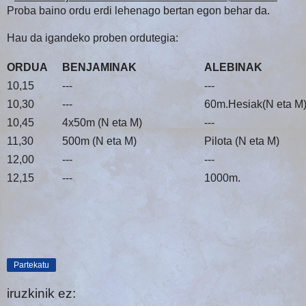
Proba baino ordu erdi lehenago bertan egon behar da.
Hau da igandeko proben ordutegia:
ORDUA
BENJAMINAK
ALEBINAK
10,15
---
---
10,30
---
60m.Hesiak(N eta M
10,45
4x50m (N eta M)
---
11,30
500m (N eta M)
Pilota (N eta M)
12,00
---
---
12,15
---
1000m.
Partekatu
iruzkinik ez: