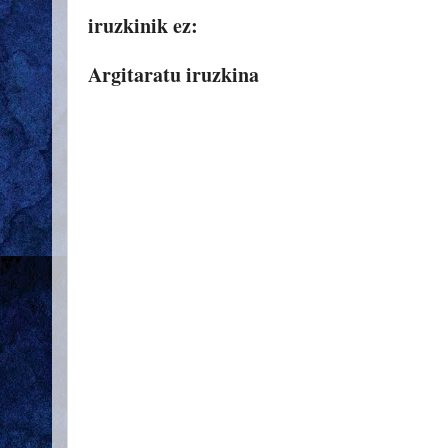
iruzkinik ez:
Argitaratu iruzkina