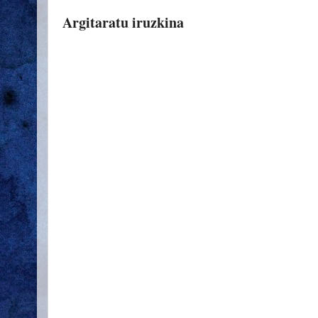
Argitaratu iruzkina