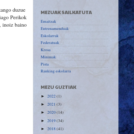
izango duzue
MEZUAK SAILKATUTA
iago Perikok
Emaitzak
, inoiz baino
Entrenamenduak
Eskolarrak
Federatuak
Krosa
Minimak
Pista
Ranking eskolarra
!
MEZU GUZTIAK
2022
(1)
►
2021
(3)
►
2020
(14)
►
2019
(34)
►
2018
(41)
►