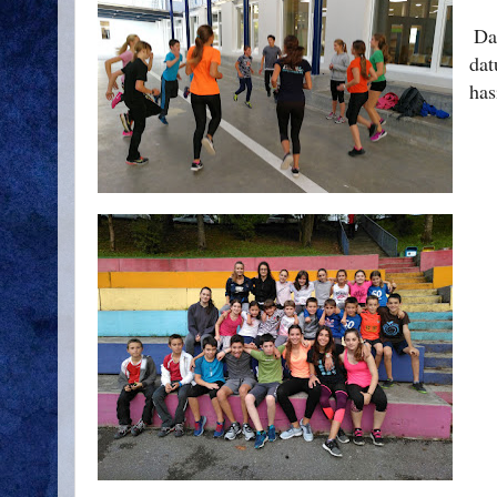
Da
dat
has