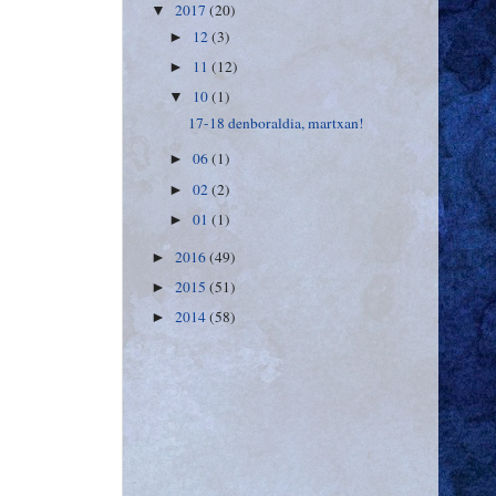
2017
(20)
▼
12
(3)
►
11
(12)
►
10
(1)
▼
17-18 denboraldia, martxan!
06
(1)
►
02
(2)
►
01
(1)
►
2016
(49)
►
2015
(51)
►
2014
(58)
►