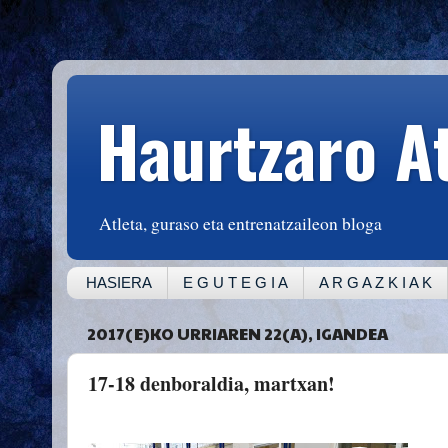
Haurtzaro A
Atleta, guraso eta entrenatzaileon bloga
HASIERA
E G U T E G I A
A R G A Z K I A K
2017(E)KO URRIAREN 22(A), IGANDEA
17-18 denboraldia, martxan!