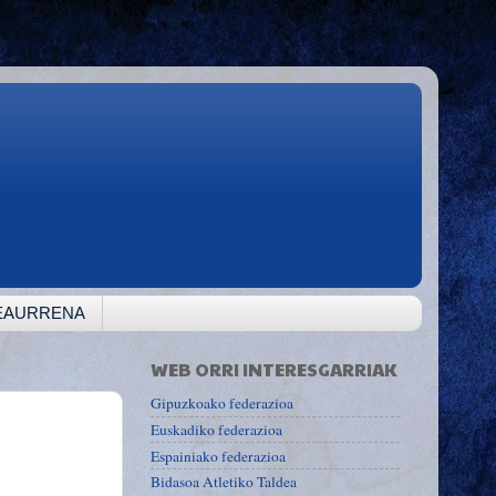
TEAURRENA
WEB ORRI INTERESGARRIAK
Gipuzkoako federazioa
Euskadiko federazioa
Espainiako federazioa
Bidasoa Atletiko Taldea