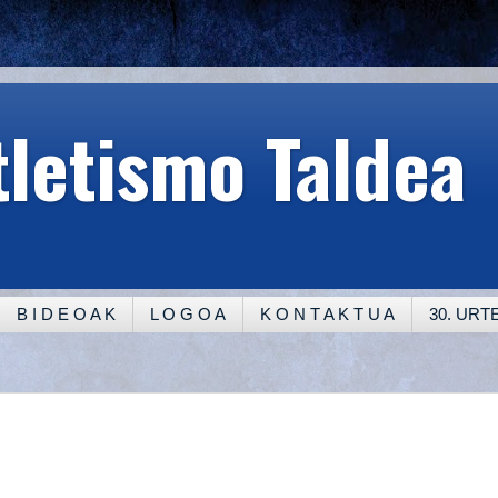
tletismo Taldea
B I D E O A K
L O G O A
K O N T A K T U A
30. UR