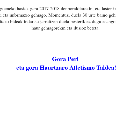
goeneko hasiak gara 2017-2018 denboraldiarekin, eta laster 
u eta informazio gehiago. Momentuz, duela 30 urte baino geh
itako bideak indartsu jarraitzen duela besterik ez dugu esango
haur gehiagorekin eta ilusioz beteta.
Gora Peri
eta gora Haurtzaro Atletismo Taldea