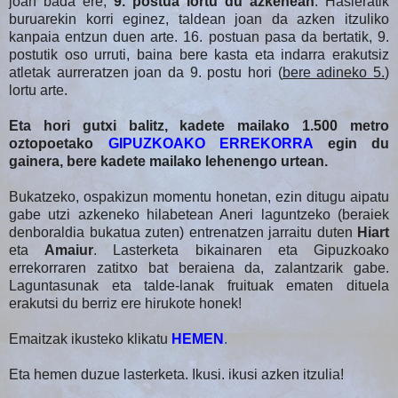
joan bada ere,
9. postua lortu du azkenean
. Hasieratik
buruarekin korri eginez, taldean joan da azken itzuliko
kanpaia entzun duen arte. 16. postuan pasa da bertatik, 9.
postutik oso urruti, baina bere kasta eta indarra erakutsiz
atletak aurreratzen joan da 9. postu hori (
bere adineko 5.
)
lortu arte.
Eta hori gutxi balitz, kadete mailako 1.500 metro
oztopoetako
GIPUZKOAKO ERREKORRA
egin du
gainera, bere kadete mailako lehenengo urtean.
Bukatzeko, ospakizun momentu honetan, ezin ditugu aipatu
gabe utzi azkeneko hilabetean Aneri laguntzeko (beraiek
denboraldia bukatua zuten) entrenatzen jarraitu duten
Hiart
eta
Amaiur
. Lasterketa bikainaren eta Gipuzkoako
errekorraren zatitxo bat beraiena da, zalantzarik gabe.
Laguntasunak eta talde-lanak fruituak ematen dituela
erakutsi du berriz ere hirukote honek!
Emaitzak ikusteko klikatu
HEMEN
.
Eta hemen duzue lasterketa. Ikusi. ikusi azken itzulia!