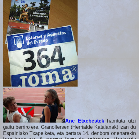
Ane Etxebestek
harrituta utzi
gaitu berriro ere. Granollersen (Herrialde Katalanak) izan du
Espainiako Txapelketa, eta bertara 14. denbora onenarekin