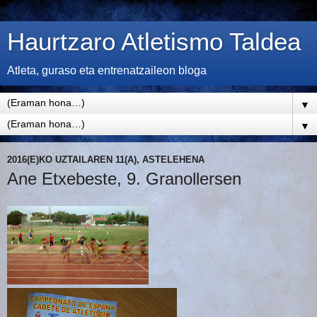
Haurtzaro Atletismo Taldea
Atleta, guraso eta entrenatzaileon bloga
▼
▼
2016(E)KO UZTAILAREN 11(A), ASTELEHENA
Ane Etxebeste, 9. Granollersen